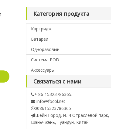
Категория продукта
я
Картридж
Батареи
Одноразовый
Система POD
Аксессуары
у
Связаться с нами
+ 86-15323786365.

info@focol.net

008615323786365

Шейн Город, № 4 Отраслевой парк,

Шэньчжэнь, Гуандун, Китай.