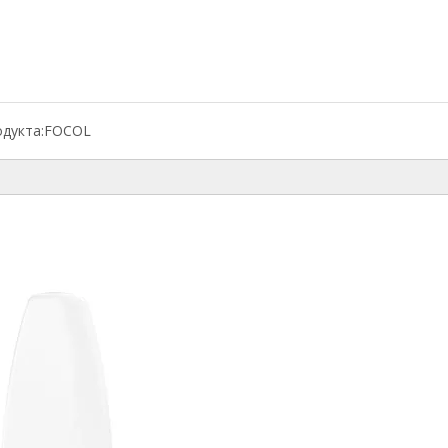
дукта:
FOCOL