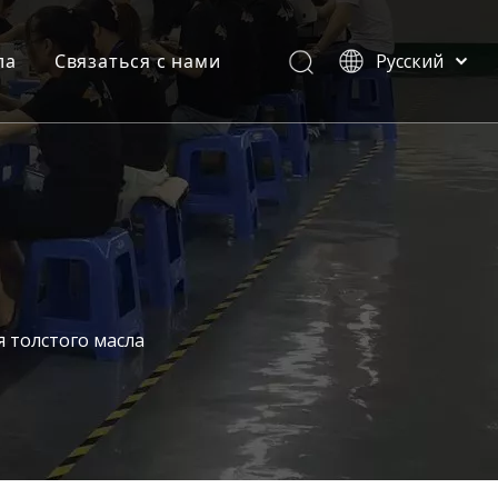
ла
Связаться с нами
Pусский
English
и
мпании
омышленности
ваемые вопросы
атации продукта
 толстого масла