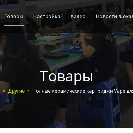
Товары
Настройка
видео
Новости Фока
е
Картридж
Презентация компани
Новости ко
ества
Батареи
Отображение продукта
Новости пр
каты
Одноразовый
Партнеры
Часто зада
Товары
nter
Система POD
Показать настройку
Аксессуары
Инструкции по эксплу
ы
»
Другие
»
Полные керамические картриджи Vape для