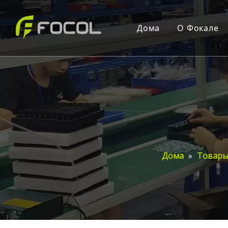
Дома
О Фокале
О Фокал
Преимущ
Сертифи
R & D Ce
Служба
Дома
»
Товар