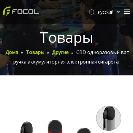
Pусский
English
Дома
Товары
О Фокале
Товары
Дома
»
Товары
»
Другие
»
CBD одноразовый вап
ручка аккумуляторная электронная сигарета
Настройка
видео
Новости Фокала
Связаться с нами