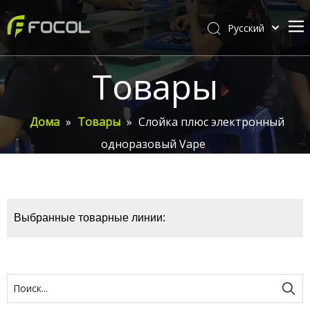
Pусский
English
Дома
Товары
О Фокале
Товары
Дома
»
Товары
»
Слойка плюс электронный
одноразовый Vape
Настройка
видео
Новости Фокала
Выбранные товарные линии:
Связаться с нами