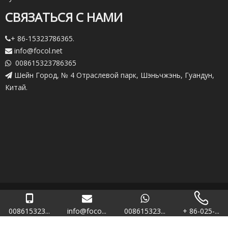
СВЯЗАТЬСЯ С НАМИ
+ 86-15323786365.

info@focol.net

008615323786365

Шейн Город, № 4 Отраслевой парк, Шэньчжэнь, Гуандун,

Китай.
Copryright.
2021 Шэньчжэнь РБ (Фокал) Технологии Co., Ltd.

Карта сайта
008615323...
info@foco...
008615323...
+ 86-025-...