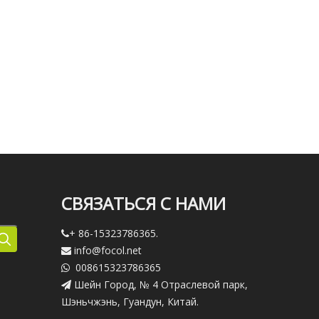
СВЯЗАТЬСЯ С НАМИ
+ 86-15323786365.

info@focol.net

008615323786365

Шейн Город, № 4 Отраслевой парк,

Шэньчжэнь, Гуандун, Китай.