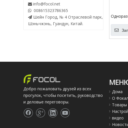
info@focol.net

008615323786365

Однораз
Шейн Город, № 4 Отраслевой парк,

Puffs Va
Шэньчжэнь, Гуандун, Китай.
масло д
За
МЕН
Добро пожаловать друзей из всех
Дома
прогулок, чтобы посетить, руководство
О Фока
и деловые переговоры.
Товары
Настро
видео
Новост