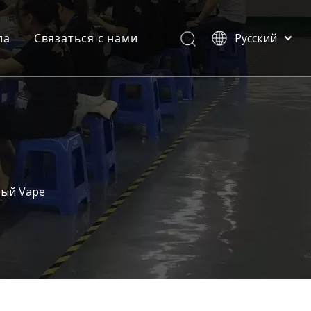
ла
Связаться с нами
Pусский
English
и
мпании
омышленности
ваемые вопросы
вый Vape
атации продукта