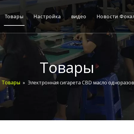
Товары
Настройка
видео
Новости Фока
е
Картридж
Презентация компани
Новости ко
ества
Батареи
Отображение продукта
Новости пр
каты
Одноразовый
Партнеры
Часто зада
Товары
nter
Система POD
Показать настройку
Товары
»
Электронная сигарета CBD масло одноразо
Аксессуары
Инструкции по эксплу