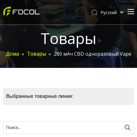
Pусский
English
Дома
Товары
О Фокале
Товары
Дома
»
Товары
»
280 мАч CBD одноразовый Vape
Настройка
видео
Новости Фокала
Выбранные товарные линии:
Связаться с нами