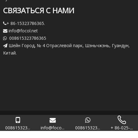
СВЯЗАТЬСЯ С НАМИ
+ 86-15323786365.

info@focol.net

008615323786365

Шейн Город, № 4 Отраслевой парк, Шэньчжэнь, Гуандун,

Китай.
Copryright.
2021 Шэньчжэнь РБ (Фокал) Технологии Co., Ltd.

Карта сайта
008615323...
info@foco...
008615323...
+ 86-025-...