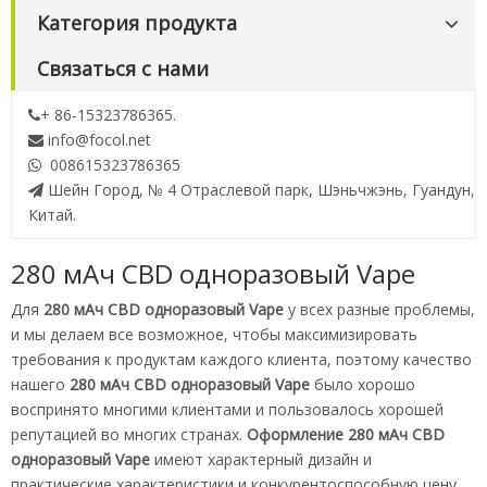
Категория продукта
Связаться с нами
+ 86-15323786365.

info@focol.net

008615323786365

Шейн Город, № 4 Отраслевой парк, Шэньчжэнь, Гуандун,

Китай.
280 мАч CBD одноразовый Vape
Для
280 мАч CBD одноразовый Vape
у всех разные проблемы,
и мы делаем все возможное, чтобы максимизировать
требования к продуктам каждого клиента, поэтому качество
нашего
280 мАч CBD одноразовый Vape
было хорошо
воспринято многими клиентами и пользовалось хорошей
репутацией во многих странах.
Оформление
280 мАч CBD
одноразовый Vape
имеют характерный дизайн и
практические характеристики и конкурентоспособную цену,