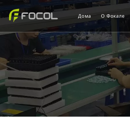
Дома
О Фокале
О Фокал
Преимущ
Сертифи
R & D Ce
Служба