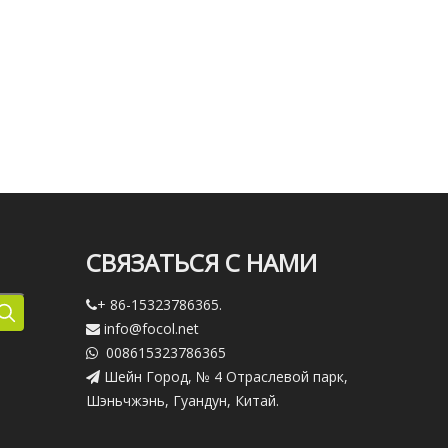
СВЯЗАТЬСЯ С НАМИ
+ 86-15323786365.

info@focol.net

008615323786365

Шейн Город, № 4 Отраслевой парк,

Шэньчжэнь, Гуандун, Китай.