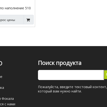
ло наполнение 510
рамическая катушка
овый испаритель
прос цены
Поиск продукта
Ю
ле
Пожалуйста, введите текстовый контент,
йка
который вам нужно найти.
и Фокала
ся с нами