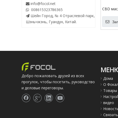
info@focol.net

CBD мас
008615323786365

нить ке
Шейн Город, № 4 Отраслевой парк,

однораз
Шэньчжэнь, Гуандун, Китай.
За
МЕН
Добро пожаловать друзей из всех
Дома
прогулок, чтобы посетить, руководство
О Фока
и деловые переговоры.
Товары
Настро
видео
Новост
Связать