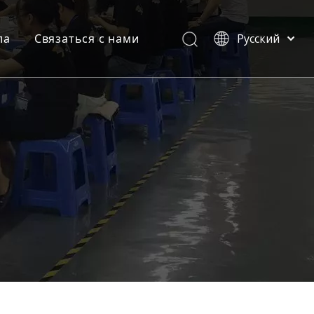
ла
Связаться с нами
Pусский
English
и
мпании
омышленности
ваемые вопросы
атации продукта