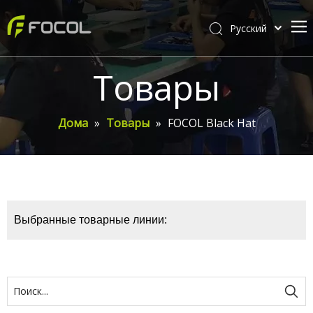
Pусский
English
Дома
Товары
О Фокале
Товары
Дома
»
Товары
»
FOCOL Black Hat
Настройка
видео
Новости Фокала
Выбранные товарные линии:
Связаться с нами