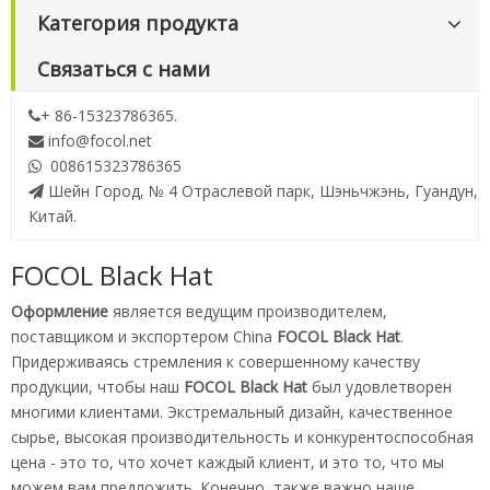
Категория продукта
Связаться с нами
+ 86-15323786365.

info@focol.net

008615323786365

Шейн Город, № 4 Отраслевой парк, Шэньчжэнь, Гуандун,

Китай.
FOCOL Black Hat
Оформление
является ведущим производителем,
поставщиком и экспортером China
FOCOL Black Hat
.
Придерживаясь стремления к совершенному качеству
продукции, чтобы наш
FOCOL Black Hat
был удовлетворен
многими клиентами. Экстремальный дизайн, качественное
сырье, высокая производительность и конкурентоспособная
цена - это то, что хочет каждый клиент, и это то, что мы
можем вам предложить. Конечно, также важно наше