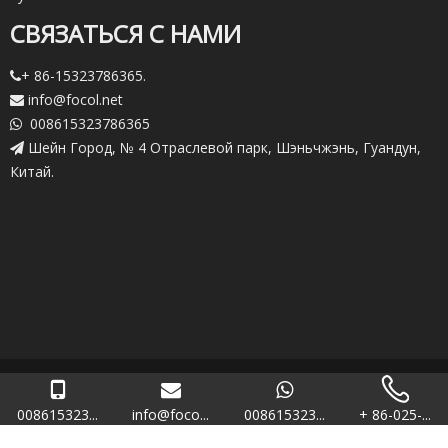
СВЯЗАТЬСЯ С НАМИ
+ 86-15323786365.

info@focol.net

008615323786365

Шейн Город, № 4 Отраслевой парк, Шэньчжэнь, Гуандун,

Китай.
Copryright.
2021 Шэньчжэнь РБ (Фокал) Технологии Co., Ltd.

Карта сайта
008615323...
info@foco...
008615323...
+ 86-025-...